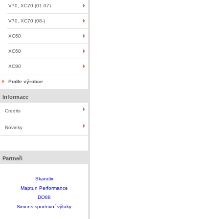
V70, XC70 (01-07)
V70, XC70 (08-)
XC60
XC60
XC90
Podle výrobce
Informace
Credits
Novinky
Partneři
Skandix
Maptun Performance
DO88
Simons-sportovní výfuky