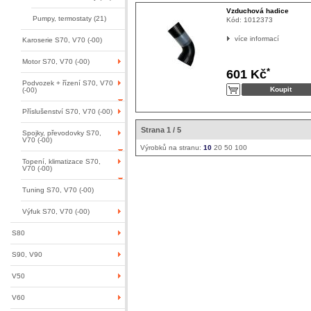
Vzduchová hadice
Pumpy, termostaty (21)
Kód:
1012373
více informací
Karoserie S70, V70 (-00)
Motor S70, V70 (-00)
*
601 Kč
Podvozek + řízení S70, V70
(-00)
Příslušenství S70, V70 (-00)
Strana 1 / 5
Spojky, převodovky S70,
V70 (-00)
Výrobků na stranu:
10
20
50
100
Topení, klimatizace S70,
V70 (-00)
Tuning S70, V70 (-00)
Výfuk S70, V70 (-00)
S80
S90, V90
V50
V60