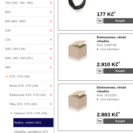
700 (740, 760, 780)
850
*
177 Kč
900 (940, 960)
C30
Elektromotor, větrák
C70
chladiče
Kód:
1009736
S40, V40 (-04)
více informací
S40, V40, V50 (05-)
*
2.910 Kč
S60
S70, V70 (-00)
Brzdy S70, V70 (-00)
Elektromotor, větrák
chladiče
Elektronika S70, V70 (-00)
Kód:
1012252
více informací
Filtry S70, V70 (-00)
*
2.883 Kč
Chlazení S70, V70 (-00)
Hadice, vedení (41)
Chladiče, ventilátory (27)