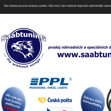
Tato stránka používá soubory cookies. Díky tomu Vám můžeme doporučit nejvhodnější náhra