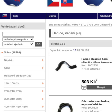
CZK
Domů
Obchodní
Zde se nacházíte: /
Volvo
/
S70, V70 (-00)
/
Chlazení S
Vyhledávání zboží
Hadice, vedení
(41)
Strana 1 / 5
Výrobků na stranu:
10
20
50
100
Volvo (36566)
Hadice chladiče horní
Náplně
chladič - tělesa termosta
Kód:
1002954
Oleje
více informací
Reklamní produkty (33)
*
503 Kč
140, 160 (2)
200 (240, 260)
300 (340, 360)
Odvzdušňovací hadice,
expanzní nádoba
400 (440, 460, 480)
Kód:
1008827
více informací