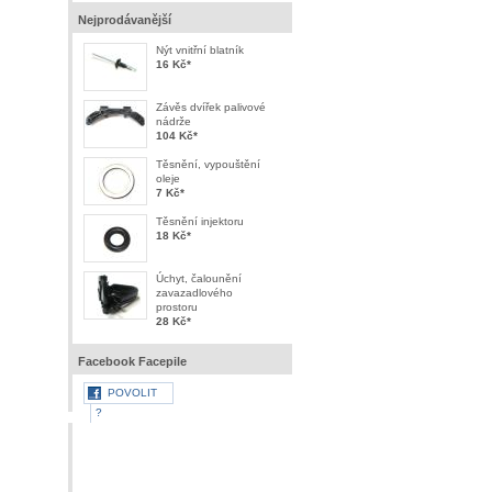
Nejprodávanější
Nýt vnitřní blatník
16 Kč
*
Závěs dvířek palivové
nádrže
104 Kč
*
Těsnění, vypouštění
oleje
7 Kč
*
Těsnění injektoru
18 Kč
*
Úchyt, čalounění
zavazadlového
prostoru
28 Kč
*
Facebook Facepile
POVOLIT
?