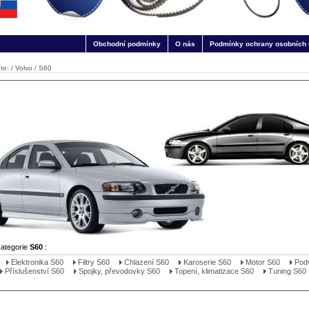
Obchodní podmínky
O nás
Podmínky ochrany osobních 
te: /
Volvo
/
S60
kategorie
S60
:
Elektronika S60
Filtry S60
Chlazení S60
Karoserie S60
Motor S60
Pod
Příslušenství S60
Spojky, převodovky S60
Topení, klimatizace S60
Tuning S60