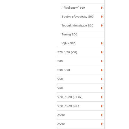
Příslušenství S60
Spojky, převodovky S60
Topení, klimatizace S60
Tuning S60
Výfuk S60
S70, V70 (-00)
S80
S90, V90
V50
V60
V70, XC70 (01-07)
V70, XC70 (08-)
XC60
XC60