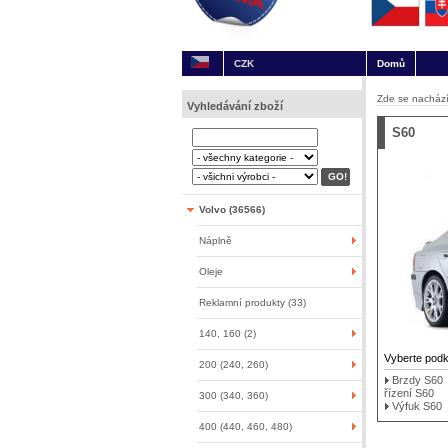
CZK
Domů
Zde se nachází
Vyhledávání zboží
S60
Volvo (36566)
Náplně
Oleje
Reklamní produkty (33)
140, 160 (2)
Vyberte pod
200 (240, 260)
Brzdy S60
řízení S60
300 (340, 360)
Výfuk S60
400 (440, 460, 480)