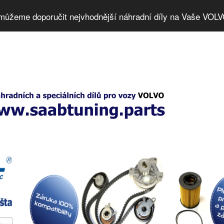
můžeme doporučit nejvhodnější náhradní díly na Vaše VOLV