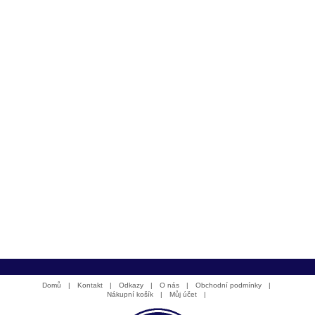
Domů
|
Kontakt
|
Odkazy
|
O nás
|
Obchodní podmínky
|
Nákupní košík
|
Můj účet
|