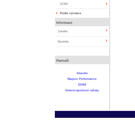
XC90
Podle výrobce
Informace
Credits
Novinky
Partneři
Skandix
Maptun Performance
DO88
Simons-sportovní výfuky