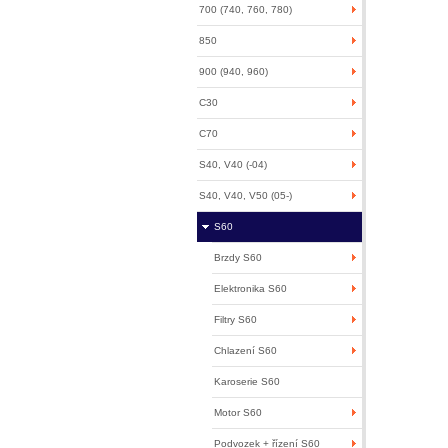
700 (740, 760, 780)
850
900 (940, 960)
C30
C70
S40, V40 (-04)
S40, V40, V50 (05-)
S60
Brzdy S60
Elektronika S60
Filtry S60
Chlazení S60
Karoserie S60
Motor S60
Podvozek + řízení S60