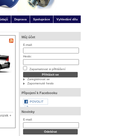
údajů
Doprava
Spolupráce
Vyhledání dílu
Můj účet
E-mail:
Heslo:
Zapamatovat si přihlášení
Zaregistrovat se
Zapomenuté heslo
Připojení k Facebooku
POVOLIT
?
Novinky
vozek +
E-mail: