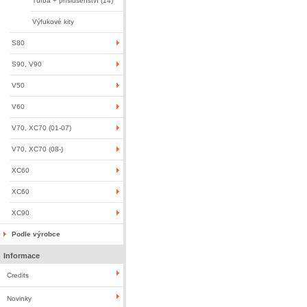
Turba + příslušenství (14)
Výfukové kity
S80
S90, V90
V50
V60
V70, XC70 (01-07)
V70, XC70 (08-)
XC60
XC60
XC90
Podle výrobce
Informace
Credits
Novinky