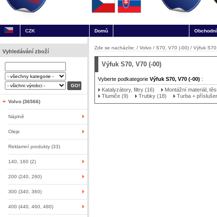
CZK
Domů
Obchodní
Zde se nacházíte: /
Volvo
/
S70, V70 (-00)
/
Výfuk S70,
Vyhledávání zboží
Výfuk S70, V70 (-00)
Vyberte podkategorie
Výfuk S70, V70 (-00)
:
Katalyzátory, filtry (16)
Montážní materiál, těs
Tlumiče (9)
Trubky (18)
Turba + přísluše
Volvo (36566)
Náplně
Oleje
Reklamní produkty (33)
140, 160 (2)
200 (240, 260)
300 (340, 360)
400 (440, 460, 480)