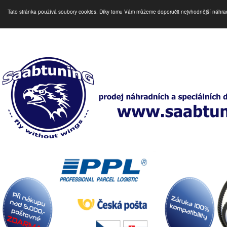
Tato stránka používá soubory cookies. Díky tomu Vám můžeme doporučit nejvhodnější náhra