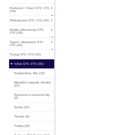
Podvozek + řízení S70, V70
(-00)
Příslušenství S70, V70 (-00)
Spojky, převodovky S70,
V70 (-00)
Topení, klimatizace S70,
V70 (-00)
Tuning S70, V70 (-00)
Výfuk S70, V70 (-00)
Katalyzátory, filtry (16)
Montážní materiál, těsnění
(22)
Sportovní a nerezové kity
(9)
Svody (10)
Tlumiče (9)
Trubky (18)