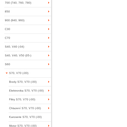
700 (740, 760, 780)
850
900 (940, 960)
C30
C70
S40, V40 (-04)
S40, V40, V50 (05-)
S60
S70, V70 (-00)
Brzdy S70, V70 (-00)
Elektronika S70, V70 (-00)
Filtry S70, V70 (-00)
Chlazení S70, V70 (-00)
Karoserie S70, V70 (-00)
Motor S70, V70 (-00)