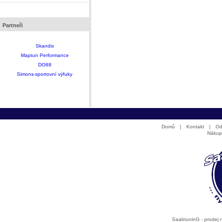
Partneři
Skandix
Maptun Performance
DO88
Simons-sportovní výfuky
Domů
|
Kontakt
|
Od
Nákup
SaabtuninG - prodej