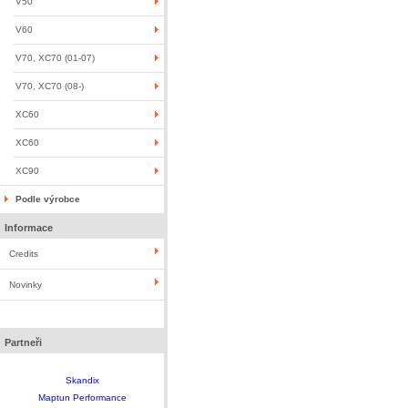
V50
V60
V70, XC70 (01-07)
V70, XC70 (08-)
XC60
XC60
XC90
Podle výrobce
Informace
Credits
Novinky
Partneři
Skandix
Maptun Performance