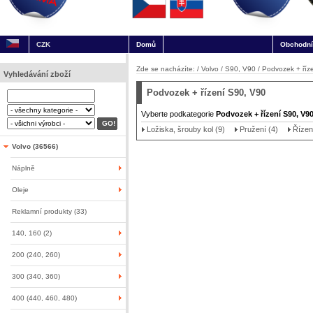
CZK
Domů
Obchodní
Zde se nacházíte: /
Volvo
/
S90, V90
/
Podvozek + říz
Vyhledávání zboží
Podvozek + řízení S90, V90
Vyberte podkategorie
Podvozek + řízení S90, V9
Ložiska, šrouby kol (9)
Pružení (4)
Řízen
Volvo (36566)
Náplně
Oleje
Reklamní produkty (33)
140, 160 (2)
200 (240, 260)
300 (340, 360)
400 (440, 460, 480)