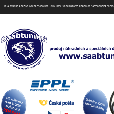
Tato stránka používá soubory cookies. Díky tomu Vám můžeme doporučit nejvhodnější náhra