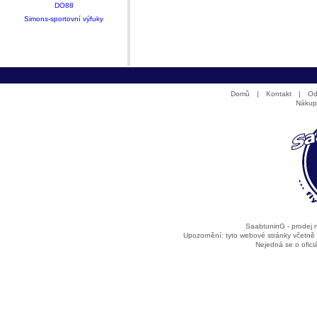
DO88
Simons-sportovní výfuky
Domů
|
Kontakt
|
Od
Nákup
SaabtuninG - prodej
Upozornění: tyto webové stránky včetně
Nejedná se o ofic