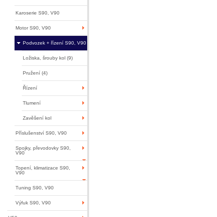
Karoserie S90, V90
Motor S90, V90
Podvozek + řízení S90, V90
Ložiska, šrouby kol (9)
Pružení (4)
Řízení
Tlumení
Zavěšení kol
Příslušenství S90, V90
Spojky, převodovky S90,
V90
Topení, klimatizace S90,
V90
Tuning S90, V90
Výfuk S90, V90