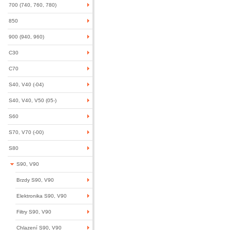
700 (740, 760, 780)
850
900 (940, 960)
C30
C70
S40, V40 (-04)
S40, V40, V50 (05-)
S60
S70, V70 (-00)
S80
S90, V90
Brzdy S90, V90
Elektronika S90, V90
Filtry S90, V90
Chlazení S90, V90