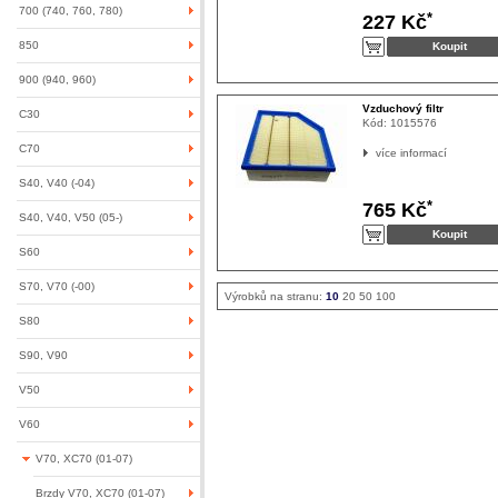
700 (740, 760, 780)
*
227 Kč
850
900 (940, 960)
Vzduchový filtr
C30
Kód:
1015576
C70
více informací
S40, V40 (-04)
*
765 Kč
S40, V40, V50 (05-)
S60
S70, V70 (-00)
Výrobků na stranu:
10
20
50
100
S80
S90, V90
V50
V60
V70, XC70 (01-07)
Brzdy V70, XC70 (01-07)