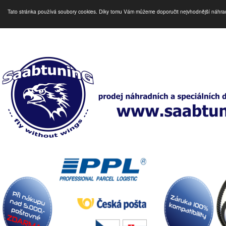
Tato stránka používá soubory cookies. Díky tomu Vám můžeme doporučit nejvhodnější náhra