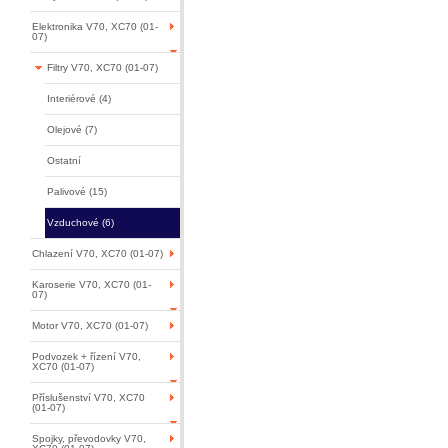
Elektronika V70, XC70 (01-
07)
Filtry V70, XC70 (01-07)
Interiérové (4)
Olejové (7)
Ostatní
Palivové (15)
Vzduchové (6)
Chlazení V70, XC70 (01-07)
Karoserie V70, XC70 (01-
07)
Motor V70, XC70 (01-07)
Podvozek + řízení V70,
XC70 (01-07)
Příslušenství V70, XC70
(01-07)
Spojky, převodovky V70,