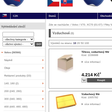
CZK
Domů
Obchodní
Zde se nacházíte: /
Volvo
/
V70, XC70 (01-07)
/
Filtry
Vyhledávání zboží
Vzduchové
(6)
Výrobků na stranu:
10
20
50
100
Těleso, vzduchový filtr
Volvo (36566)
Kód:
1036688
Náplně
více informací
Oleje
*
4.214 Kč
Reklamní produkty (33)
140, 160 (2)
200 (240, 260)
Vzduchový filtr
Kód:
1005792
300 (340, 360)
více informací
400 (440, 460, 480)