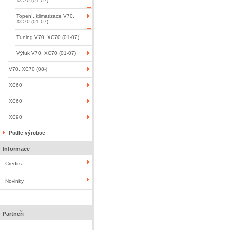
XC70 (01-07)
Topení, klimatizace V70,
XC70 (01-07)
Tuning V70, XC70 (01-07)
Výfuk V70, XC70 (01-07)
V70, XC70 (08-)
XC60
XC60
XC90
Podle výrobce
Informace
Credits
Novinky
Partneři