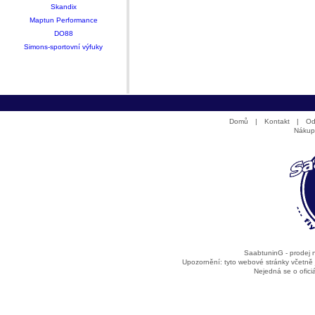
Skandix
Maptun Performance
DO88
Simons-sportovní výfuky
Domů
|
Kontakt
|
Od
Nákup
SaabtuninG - prodej
Upozornění: tyto webové stránky včetně
Nejedná se o ofic