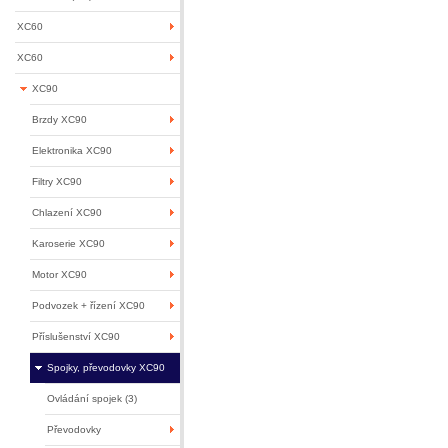
XC60
XC60
XC90
Brzdy XC90
Elektronika XC90
Filtry XC90
Chlazení XC90
Karoserie XC90
Motor XC90
Podvozek + řízení XC90
Příslušenství XC90
Spojky, převodovky XC90
Ovládání spojek (3)
Převodovky