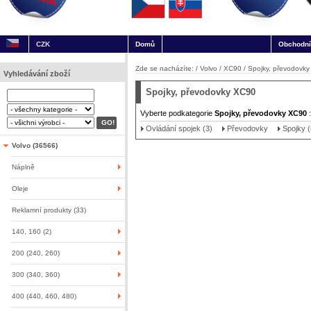
CZK
Domů
Obchodní
Zde se nacházíte: /
Volvo
/
XC90
/
Spojky, převodovk
Vyhledávání zboží
Spojky, převodovky XC90
Vyberte podkategorie
Spojky, převodovky XC90
:
Ovládání spojek (3)
Převodovky
Spojky 
Volvo (36566)
Náplně
Oleje
Reklamní produkty (33)
140, 160 (2)
200 (240, 260)
300 (340, 360)
400 (440, 460, 480)