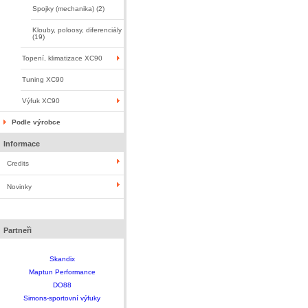
Spojky (mechanika) (2)
Klouby, poloosy, diferenciály
(19)
Topení, klimatizace XC90
Tuning XC90
Výfuk XC90
Podle výrobce
Informace
Credits
Novinky
Partneři
Skandix
Maptun Performance
DO88
Simons-sportovní výfuky