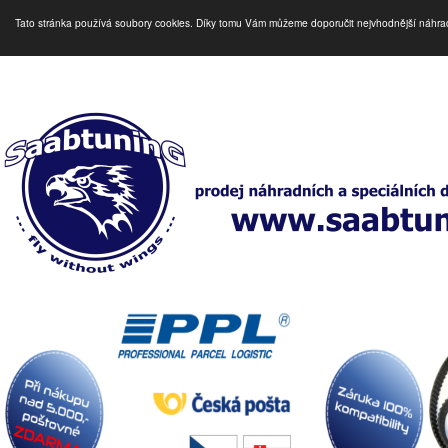
Tato stránka používá soubory cookies. Díky tomu Vám můžeme doporučit nejvhodnější náhra