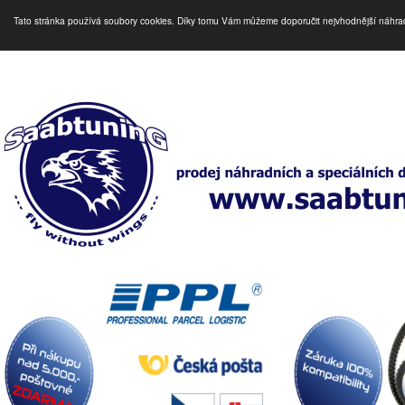
Tato stránka používá soubory cookies. Díky tomu Vám můžeme doporučit nejvhodnější náhra