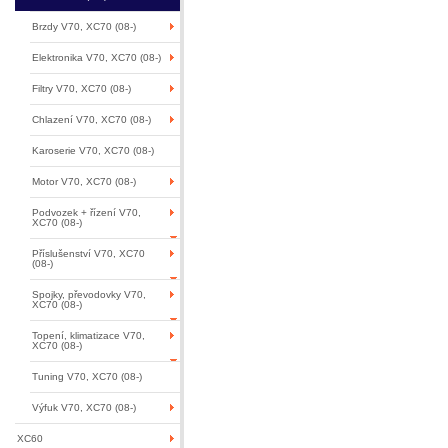
Brzdy V70, XC70 (08-)
Elektronika V70, XC70 (08-)
Filtry V70, XC70 (08-)
Chlazení V70, XC70 (08-)
Karoserie V70, XC70 (08-)
Motor V70, XC70 (08-)
Podvozek + řízení V70,
XC70 (08-)
Příslušenství V70, XC70
(08-)
Spojky, převodovky V70,
XC70 (08-)
Topení, klimatizace V70,
XC70 (08-)
Tuning V70, XC70 (08-)
Výfuk V70, XC70 (08-)
XC60