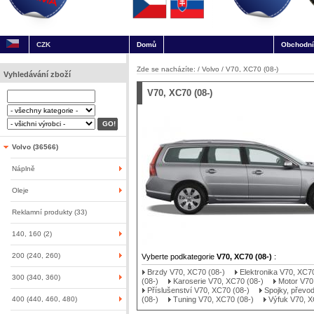
CZK
Domů
Obchodní
Zde se nacházíte: /
Volvo
/
V70, XC70 (08-)
Vyhledávání zboží
V70, XC70 (08-)
Volvo (36566)
Náplně
Oleje
Reklamní produkty (33)
140, 160 (2)
200 (240, 260)
Vyberte podkategorie
V70, XC70 (08-)
:
Brzdy V70, XC70 (08-)
Elektronika V70, XC70
300 (340, 360)
(08-)
Karoserie V70, XC70 (08-)
Motor V70
Příslušenství V70, XC70 (08-)
Spojky, převo
400 (440, 460, 480)
(08-)
Tuning V70, XC70 (08-)
Výfuk V70, X