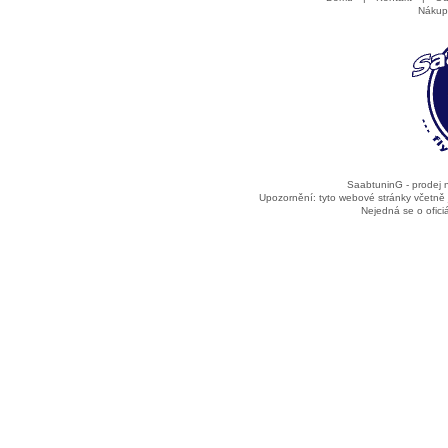
Nákup
SaabtuninG - prodej
Upozornění: tyto webové stránky včetně
Nejedná se o ofic