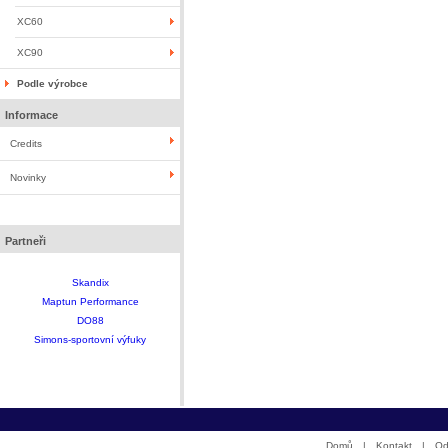
XC60
XC90
Podle výrobce
Informace
Credits
Novinky
Partneři
Skandix
Maptun Performance
DO88
Simons-sportovní výfuky
Domů
|
Kontakt
|
Od