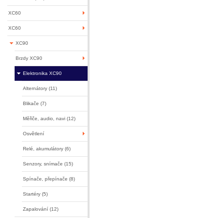
XC60
XC60
XC90
Brzdy XC90
Elektronika XC90
Alternátory (11)
Blikače (7)
Měřiče, audio, navi (12)
Osvětlení
Relé, akumulátory (6)
Senzory, snímače (15)
Spínače, přepínače (8)
Startéry (5)
Zapalování (12)