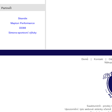
Partneři
Skandix
Maptun Performance
DO88
Simons-sportovní výfuky
Domů
|
Kontakt
|
Od
Nákup
SaabtuninG - prodej
Upozornění: tyto webové stránky včetně