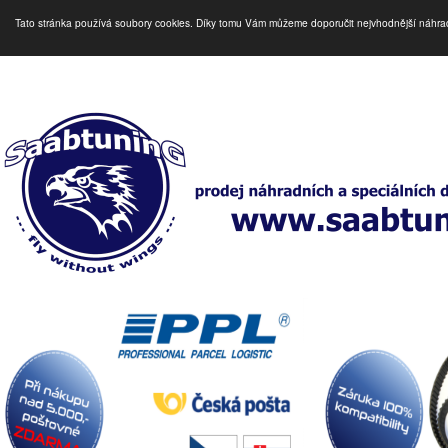
Tato stránka používá soubory cookies. Díky tomu Vám můžeme doporučit nejvhodnější náhra