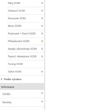
Filtry XC90
Chlazení XC90
Karoserie XC90
Motor XC90
Podvozek + řízení XC90
Příslušenství XC90
Spojky, převodovky XC90
Topení, klimatizace XC90
Tuning XC90
Výfuk XC90
Podle výrobce
Informace
Credits
Novinky