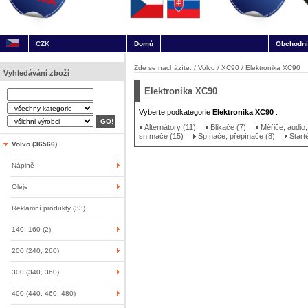
CZK
Domů
Obchodní
Zde se nacházíte: /
Volvo
/
XC90
/
Elektronika XC90
Vyhledávání zboží
Elektronika XC90
Vyberte podkategorie
Elektronika XC90
:
Alternátory (11)
Blikače (7)
Měřiče, audio,
snímače (15)
Spínače, přepínače (8)
Start
Volvo (36566)
Náplně
Oleje
Reklamní produkty (33)
140, 160 (2)
200 (240, 260)
300 (340, 360)
400 (440, 460, 480)