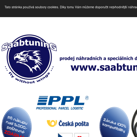
Tato stránka používá soubory cookies. Díky tomu Vám můžeme doporučit nejvhodnější náhra