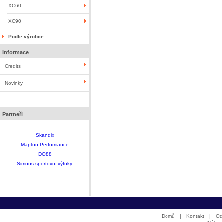
XC60
XC90
Podle výrobce
Informace
Credits
Novinky
Partneři
Skandix
Maptun Performance
DO88
Simons-sportovní výfuky
Domů
|
Kontakt
|
Od