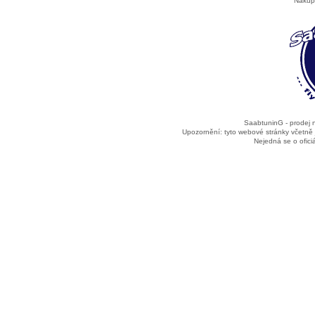
Nákup
SaabtuninG - prodej
Upozornění: tyto webové stránky včetně
Nejedná se o ofic