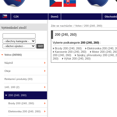
CZK
Domů
Obchodní
Zde se nacházíte: /
Volvo
/
200 (240, 260)
Vyhledávání zboží
200 (240, 260)
Vyberte podkategorie
200 (240, 260)
:
Brzdy 200 (240, 260)
Elektronika 200 (240, 2
Karoserie 200 (240, 260)
Motor 200 (240, 260
Volvo (36566)
200 (240, 260)
Spojky, převodovky 200 (240, 
260)
Výfuk 200 (240, 260)
Náplně
Oleje
Reklamní produkty (33)
140, 160 (2)
200 (240, 260)
Brzdy 200 (240, 260)
Elektronika 200 (240, 260)