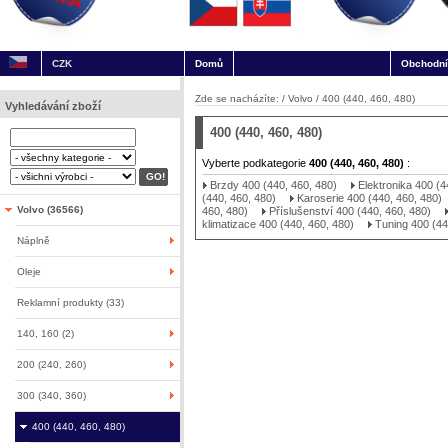
CZK
Domů
Obchodní
Zde se nacházíte: /
Volvo
/
400 (440, 460, 480)
Vyhledávání zboží
400 (440, 460, 480)
Vyberte podkategorie
400 (440, 460, 480)
:
Brzdy 400 (440, 460, 480)
Elektronika 400 (4
(440, 460, 480)
Karoserie 400 (440, 460, 480)
Volvo (36566)
460, 480)
Příslušenství 400 (440, 460, 480)
klimatizace 400 (440, 460, 480)
Tuning 400 (44
Náplně
Oleje
Reklamní produkty (33)
140, 160 (2)
200 (240, 260)
300 (340, 360)
400 (440, 460, 480)