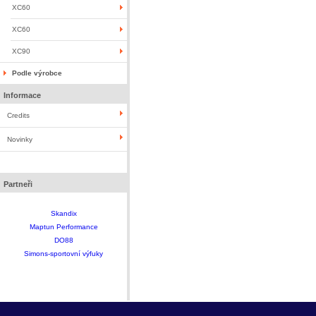
XC60
XC60
XC90
Podle výrobce
Informace
Credits
Novinky
Partneři
Skandix
Maptun Performance
DO88
Simons-sportovní výfuky