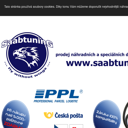
Tato stránka používá soubory cookies. Díky tomu Vám můžeme doporučit nejvhodnější náhra