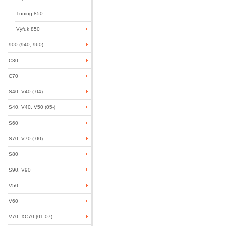
Tuning 850
Výfuk 850
900 (940, 960)
C30
C70
S40, V40 (-04)
S40, V40, V50 (05-)
S60
S70, V70 (-00)
S80
S90, V90
V50
V60
V70, XC70 (01-07)