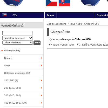
CZK
Domů
Obchodní
Zde se nacházíte: /
Volvo
/
850
/
Chlazení 850
Vyhledávání zboží
Chlazení 850
Vyberte podkategorie
Chlazení 850
:
Hadice, vedení (15)
Chladiče, ventilátory (19)
Volvo (36566)
Náplně
Oleje
Reklamní produkty (33)
140, 160 (2)
200 (240, 260)
300 (340, 360)
400 (440, 460, 480)