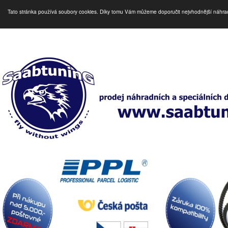
Tato stránka používá soubory cookies. Díky tomu Vám můžeme doporučit nejvhodnější náhra