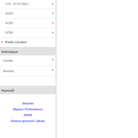
V70, XC70 (08-)
XC60
XC60
XC90
Podle výrobce
Informace
Credits
Novinky
Partneři
Skandix
Maptun Performance
DO88
Simons-sportovní výfuky