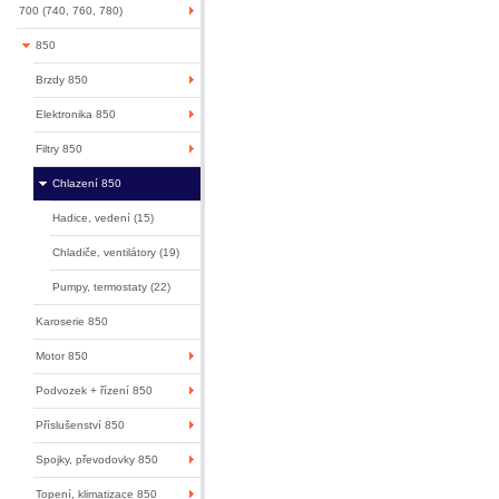
700 (740, 760, 780)
850
Brzdy 850
Elektronika 850
Filtry 850
Chlazení 850
Hadice, vedení (15)
Chladiče, ventilátory (19)
Pumpy, termostaty (22)
Karoserie 850
Motor 850
Podvozek + řízení 850
Příslušenství 850
Spojky, převodovky 850
Topení, klimatizace 850