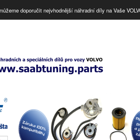
můžeme doporučit nejvhodnější náhradní díly na Vaše VOLV