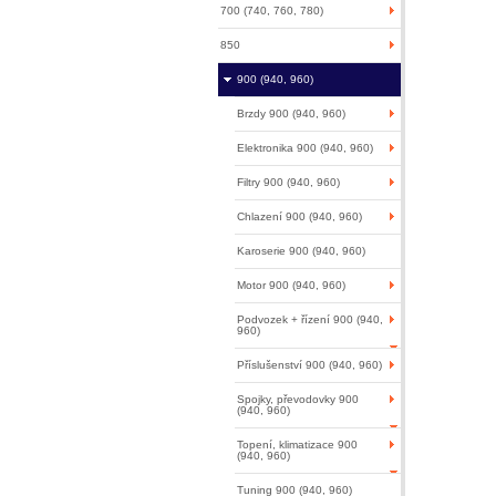
700 (740, 760, 780)
850
900 (940, 960)
Brzdy 900 (940, 960)
Elektronika 900 (940, 960)
Filtry 900 (940, 960)
Chlazení 900 (940, 960)
Karoserie 900 (940, 960)
Motor 900 (940, 960)
Podvozek + řízení 900 (940,
960)
Příslušenství 900 (940, 960)
Spojky, převodovky 900
(940, 960)
Topení, klimatizace 900
(940, 960)
Tuning 900 (940, 960)