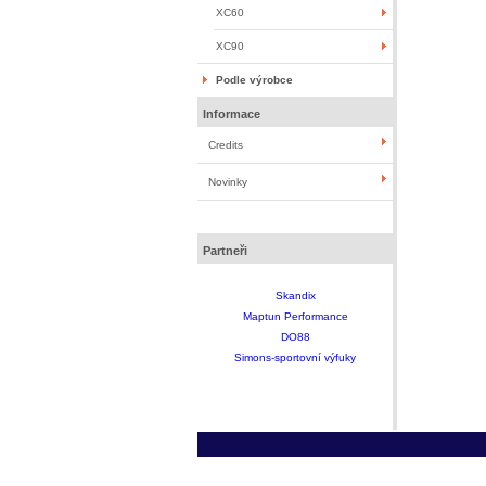
XC60
XC90
Podle výrobce
Informace
Credits
Novinky
Partneři
Skandix
Maptun Performance
DO88
Simons-sportovní výfuky