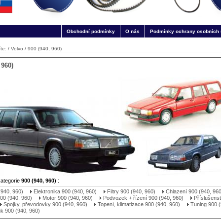
Obchodní podmínky
O nás
Podmínky ochrany osobních 
te: /
Volvo
/
900 (940, 960)
 960)
kategorie
900 (940, 960)
:
(940, 960)
Elektronika 900 (940, 960)
Filtry 900 (940, 960)
Chlazení 900 (940, 960
00 (940, 960)
Motor 900 (940, 960)
Podvozek + řízení 900 (940, 960)
Příslušenst
Spojky, převodovky 900 (940, 960)
Topení, klimatizace 900 (940, 960)
Tuning 900 (
k 900 (940, 960)