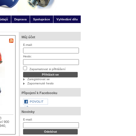
údajů
Doprava
Spolupráce
Vyhledání dílu
Můj účet
E-mail:
Heslo:
Zapamatovat si přihlášení
Zaregistrovat se
Zapomenuté heslo
Připojení k Facebooku
POVOLIT
?
Novinky
)
E-mail:
ví 900
940,