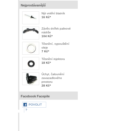
Nejprodávanější
Nýt vnitřní blatník
16 Kč
*
Závěs dvířek palivové
nádrže
104 Kč
*
Těsnění, vypouštění
oleje
7 Kč
*
Těsnění injektoru
18 Kč
*
Úchyt, čalounění
zavazadlového
prostoru
28 Kč
*
Facebook Facepile
POVOLIT
?