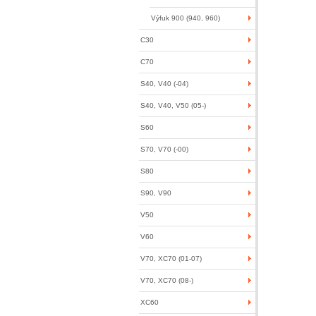
Výfuk 900 (940, 960)
C30
C70
S40, V40 (-04)
S40, V40, V50 (05-)
S60
S70, V70 (-00)
S80
S90, V90
V50
V60
V70, XC70 (01-07)
V70, XC70 (08-)
XC60