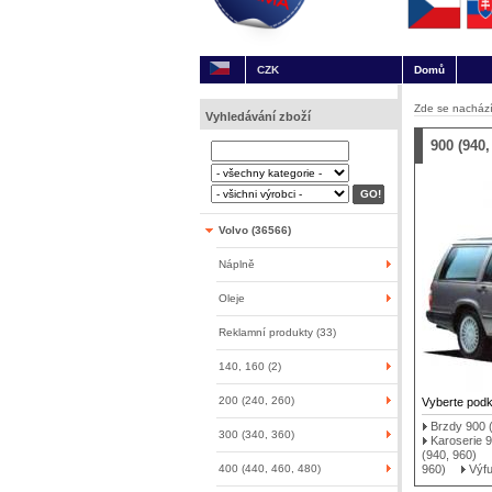
CZK
Domů
Zde se nachází
Vyhledávání zboží
900 (940,
Volvo (36566)
Náplně
Oleje
Reklamní produkty (33)
140, 160 (2)
200 (240, 260)
Vyberte pod
Brzdy 900 
300 (340, 360)
Karoserie 9
(940, 960)
400 (440, 460, 480)
960)
Výfu