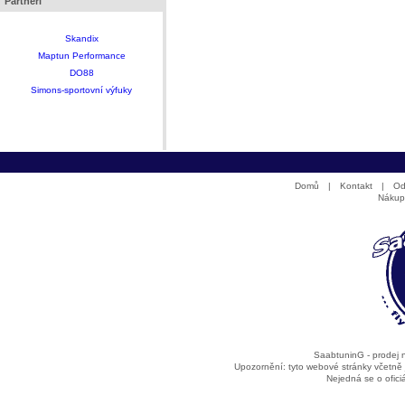
Partneři
Skandix
Maptun Performance
DO88
Simons-sportovní výfuky
Domů
|
Kontakt
|
Od
Nákup
SaabtuninG - prodej
Upozornění: tyto webové stránky včetně
Nejedná se o ofic