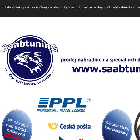
Tato stránka používá soubory cookies. Díky tomu Vám můžeme doporučit nejvhodnější náhra