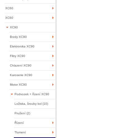
XC60
XC60
XC90
Brzdy XC90
Elektronika XC90
Filtry XC90
Chlazení XC90
Karoserie XC90
Motor XC90
Podvozek + řízení XC90
Ložiska, šrouby kol (10)
Pružení (2)
Řízení
Tlumení