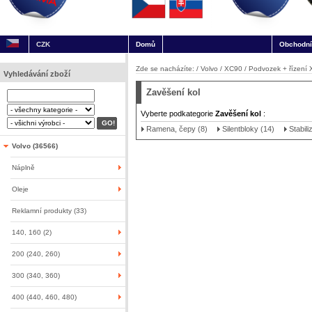
CZK
Domů
Obchodní
Zde se nacházíte: /
Volvo
/
XC90
/
Podvozek + řízení
Vyhledávání zboží
Zavěšení kol
Vyberte podkategorie
Zavěšení kol
:
Ramena, čepy (8)
Silentbloky (14)
Stabili
Volvo (36566)
Náplně
Oleje
Reklamní produkty (33)
140, 160 (2)
200 (240, 260)
300 (340, 360)
400 (440, 460, 480)