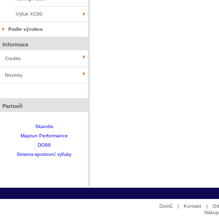
Výfuk XC90
Podle výrobce
Informace
Credits
Novinky
Partneři
Skandix
Maptun Performance
DO88
Simons-sportovní výfuky
Domů
|
Kontakt
|
Od
Nákup