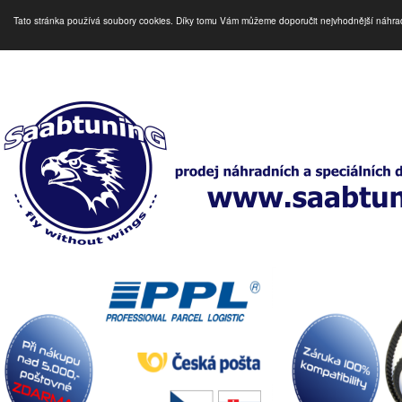
Tato stránka používá soubory cookies. Díky tomu Vám můžeme doporučit nejvhodnější náhra