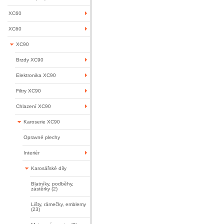
XC60
XC60
XC90
Brzdy XC90
Elektronika XC90
Filtry XC90
Chlazení XC90
Karoserie XC90
Opravné plechy
Interiér
Karosářské díly
Blatníky, podběhy,
zástěrky (2)
Lišty, rámečky, emblemy
(23)