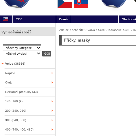
CZK
Domů
Obchodní
Zde se nacházíte: /
Volvo
/
XC90
/
Karoserie XC90
/
K
Vyhledávání zboží
Příčky, masky
Volvo (36566)
Náplně
Oleje
Reklamní produkty (33)
140, 160 (2)
200 (240, 260)
300 (340, 360)
400 (440, 460, 480)