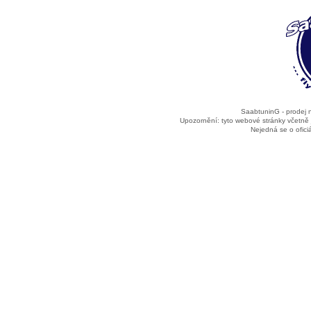
SaabtuninG - prodej
Upozornění: tyto webové stránky včetně
Nejedná se o ofic