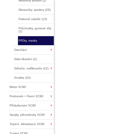
Motorový prostor (2)
Nárazníky, spoilery (25)
Palivové nádrže (13)
Průchodky, gumové díly
(1)
Příčky, masky
Otevírání
Skla+těsnění (2)
Stěrače, ostřikovače (22)
Zrcátka (10)
Motor XC90
Podvozek + řízení XC90
Příslušenství XC90
Spojky, převodovky XC90
Topení, klimatizace XC90
Tuning XC90