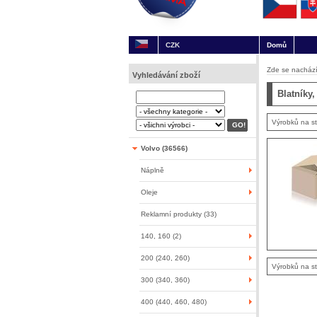
CZK
Domů
Zde se nachází
Vyhledávání zboží
Blatníky
Výrobků na s
Volvo (36566)
Náplně
Oleje
Reklamní produkty (33)
140, 160 (2)
200 (240, 260)
Výrobků na s
300 (340, 360)
400 (440, 460, 480)