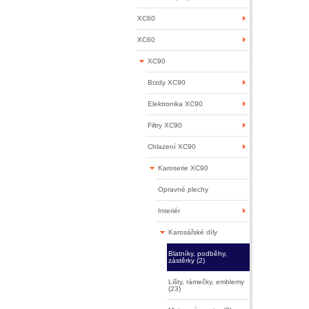
XC60
XC60
XC90
Brzdy XC90
Elektronika XC90
Filtry XC90
Chlazení XC90
Karoserie XC90
Opravné plechy
Interiér
Karosářské díly
Blatníky, podběhy,
zástěrky (2)
Lišty, rámečky, emblemy
(23)