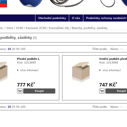
Obchodní podmínky
O nás
Podmínky ochrany osobních 
te: /
Volvo
/
XC90
/
Karoserie XC90
/
Karosářské díly
/
Blatníky, podběhy, zástěrky
, podběhy, zástěrky
(2)
tranu:
10
20
50
100
Třídit podle:
Název
Přední podběh L
Vnitřní podběh před
Kód:
1013895
Kód:
1013896
více informací
více informací
*
*
777 Kč
747 Kč
tranu:
10
20
50
100
Třídit podle:
Název