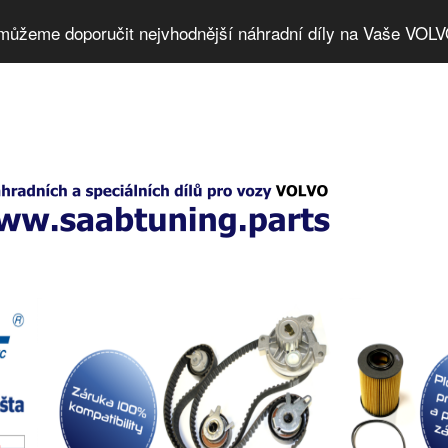
můžeme doporučit nejvhodnější náhradní díly na Vaše VOLV