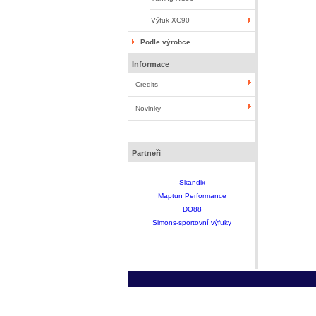
Výfuk XC90
Podle výrobce
Informace
Credits
Novinky
Partneři
Skandix
Maptun Performance
DO88
Simons-sportovní výfuky