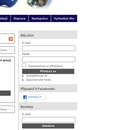
údajů
Doprava
Spolupráce
Vyhledání dílu
Můj účet
E-mail:
Cena
Heslo:
ní pravý
Zapamatovat si přihlášení
Zaregistrovat se
Zapomenuté heslo
Připojení k Facebooku
POVOLIT
?
Novinky
Cena
E-mail: