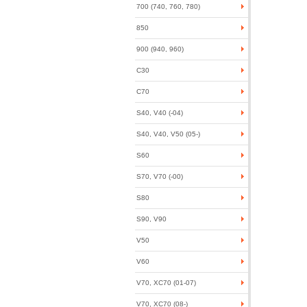
700 (740, 760, 780)
850
900 (940, 960)
C30
C70
S40, V40 (-04)
S40, V40, V50 (05-)
S60
S70, V70 (-00)
S80
S90, V90
V50
V60
V70, XC70 (01-07)
V70, XC70 (08-)