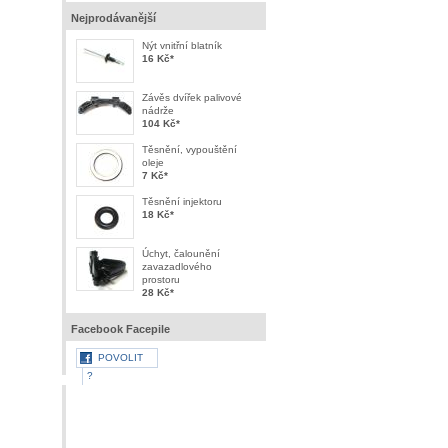
Nejprodávanější
Nýt vnitřní blatník
16 Kč
*
Závěs dvířek palivové
nádrže
104 Kč
*
Těsnění, vypouštění
oleje
7 Kč
*
Těsnění injektoru
18 Kč
*
Úchyt, čalounění
zavazadlového
prostoru
28 Kč
*
Facebook Facepile
POVOLIT
?