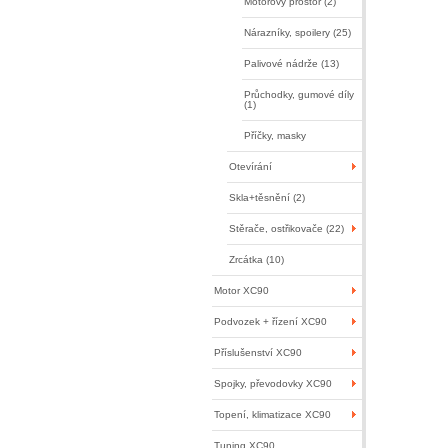
Motorový prostor (2)
Nárazníky, spoilery (25)
Palivové nádrže (13)
Průchodky, gumové díly
(1)
Příčky, masky
Otevírání
Skla+těsnění (2)
Stěrače, ostřikovače (22)
Zrcátka (10)
Motor XC90
Podvozek + řízení XC90
Příslušenství XC90
Spojky, převodovky XC90
Topení, klimatizace XC90
Tuning XC90