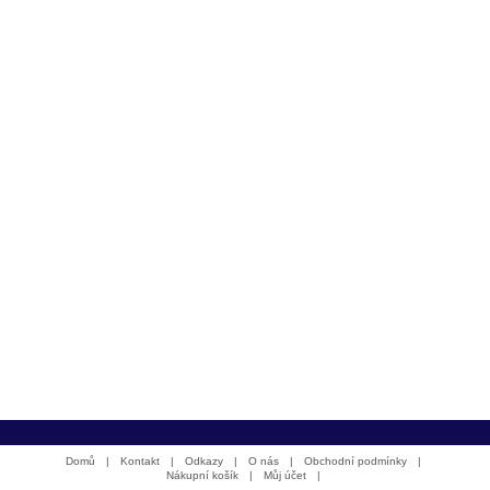
Domů
|
Kontakt
|
Odkazy
|
O nás
|
Obchodní podmínky
|
Nákupní košík
|
Můj účet
|