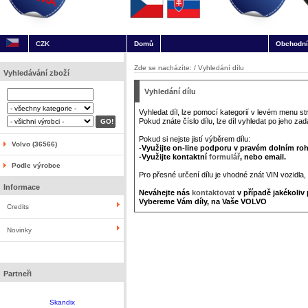
CZK
Domů
Obchodní
Zde se nacházíte: / Vyhledání dílu
Vyhledávání zboží
Vyhledání dílu
Vyhledat díl, lze pomocí kategorií v levém menu st
Pokud znáte číslo dílu, lze díl vyhledat po jeho z
Pokud si nejste jistí výběrem dílu:
Volvo (36566)
-Využijte on-line podporu v pravém dolním roh
-Využijte kontaktní
formulář
, nebo email.
Podle výrobce
Pro přesné určení dílu je vhodné znát VIN vozidla, 
Informace
Neváhejte nás
kontaktovat
v případě jakékoliv
Vybereme Vám díly, na Vaše VOLVO
Credits
Novinky
Partneři
Skandix