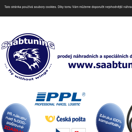
Tato stránka používá soubory cookies. Díky tomu Vám můžeme doporučit nejvhodnější náhra