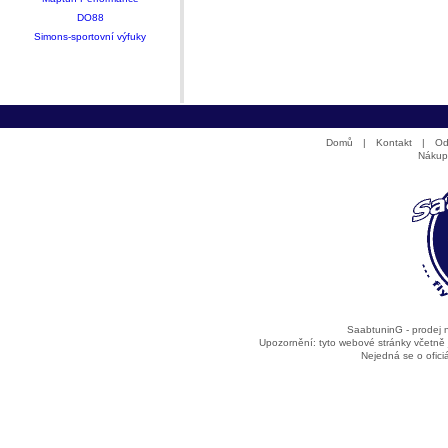
DO88
Simons-sportovní výfuky
Domů
|
Kontakt
|
Od
Nákup
SaabtuninG - prodej
Upozornění: tyto webové stránky včetně
Nejedná se o ofic