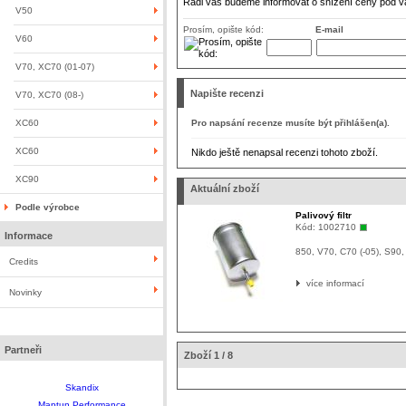
Rádi vás budeme informovat o snížení ceny pod v
V50
Prosím, opište kód:
E-mail
V60
V70, XC70 (01-07)
Napište recenzi
V70, XC70 (08-)
XC60
Pro napsání recenze musíte být přihlášen(a).
XC60
Nikdo ještě nenapsal recenzi tohoto zboží.
XC90
Aktuální zboží
Podle výrobce
Palivový filtr
Kód:
1002710
Informace
850, V70, C70 (-05), S90
Credits
více informací
Novinky
Partneři
Zboží 1 / 8
Skandix
Maptun Performance