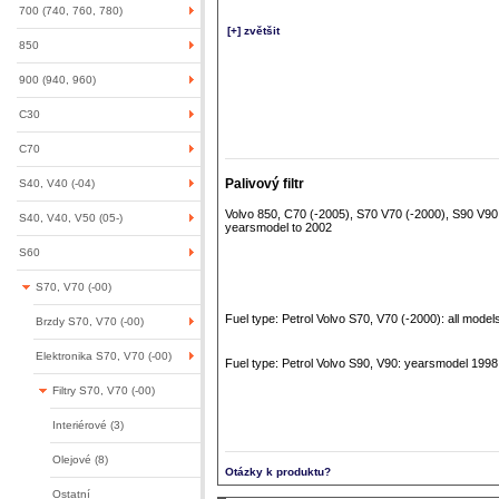
700 (740, 760, 780)
[+] zvětšit
850
900 (940, 960)
C30
C70
Palivový filtr
S40, V40 (-04)
Volvo 850, C70 (-2005), S70 V70 (-2000), S90 V90,
S40, V40, V50 (05-)
yearsmodel to 2002
S60
S70, V70 (-00)
Fuel type: Petrol Volvo S70, V70 (-2000): all model
Brzdy S70, V70 (-00)
Elektronika S70, V70 (-00)
Fuel type: Petrol Volvo S90, V90: yearsmodel 1998
Filtry S70, V70 (-00)
Interiérové (3)
Olejové (8)
Otázky k produktu?
Ostatní