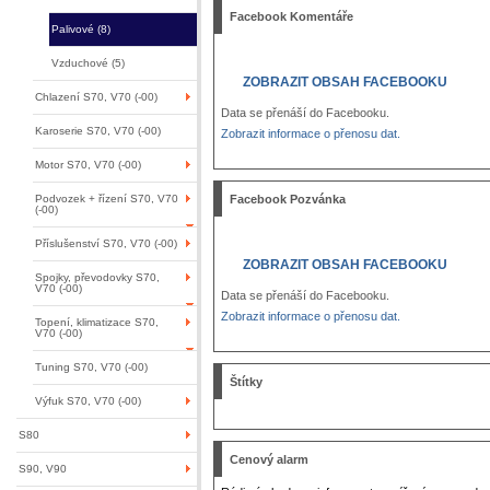
Facebook Komentáře
Palivové (8)
Vzduchové (5)
ZOBRAZIT OBSAH FACEBOOKU
Chlazení S70, V70 (-00)
Data se přenáší do Facebooku.
Karoserie S70, V70 (-00)
Zobrazit informace o přenosu dat.
Motor S70, V70 (-00)
Podvozek + řízení S70, V70
Facebook Pozvánka
(-00)
Příslušenství S70, V70 (-00)
ZOBRAZIT OBSAH FACEBOOKU
Spojky, převodovky S70,
V70 (-00)
Data se přenáší do Facebooku.
Zobrazit informace o přenosu dat.
Topení, klimatizace S70,
V70 (-00)
Tuning S70, V70 (-00)
Štítky
Výfuk S70, V70 (-00)
S80
Cenový alarm
S90, V90