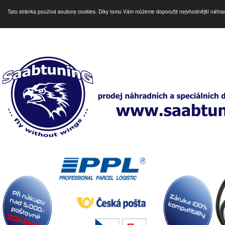
Tato stránka používá soubory cookies. Díky tomu Vám můžeme doporučit nejvhodnější náhra