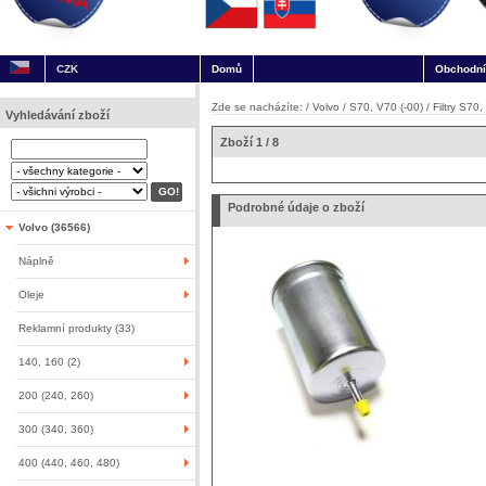
CZK
Domů
Obchodní
Zde se nacházíte: /
Volvo
/
S70, V70 (-00)
/
Filtry S70,
Vyhledávání zboží
Zboží 1 / 8
Podrobné údaje o zboží
Volvo (36566)
Náplně
Oleje
Reklamní produkty (33)
140, 160 (2)
200 (240, 260)
300 (340, 360)
400 (440, 460, 480)