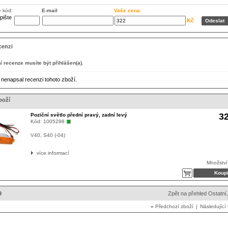
e kód:
E-mail
Vaše cena:
Kč
cenzi
 recenze musíte být přihlášen(a).
 nenapsal recenzi tohoto zboží.
boží
3
Poziční světlo přední pravý, zadní levý
Kód:
1005298
V40, S40 (-04)
více informací
Množství
9
Zpět na přehled Ostatní
«
Předchozí zboží
|
Následující