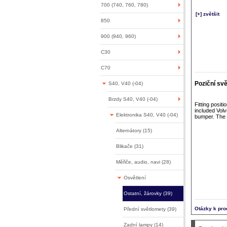
700 (740, 760, 780)
[+] zvětšit
850
900 (940, 960)
C30
C70
Poziční svě
S40, V40 (-04)
Brzdy S40, V40 (-04)
Fitting positi
included Volv
Elektronika S40, V40 (-04)
bumper. The
Alternátory (15)
Blikače (31)
Měřiče, audio, navi (28)
Osvětlení
Ostatní, žárovky (39)
Otázky k pro
Přední světlomety (39)
Zadní lampy (14)