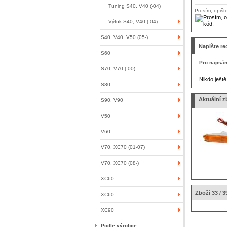
Tuning S40, V40 (-04)
Prosím, opišt
Výfuk S40, V40 (-04)
S40, V40, V50 (05-)
Napište re
S60
Pro napsání
S70, V70 (-00)
Nikdo ještě
S80
Aktuální z
S90, V90
V50
V60
V70, XC70 (01-07)
V70, XC70 (08-)
XC60
Zboží 33 / 3
XC60
XC90
Podle výrobce