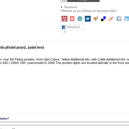
Doporučit
Přihlaste se pro přístup do seznamu přání.
POVOLIT
?
tlo přední pravý, zadní levý
on: rear left Fitting position: front right Colour: Yellow Additional info: with Cable Additional info:
o S40 (-2004) V40: yearsmodel to 2000 The position lights are located laterally in the front an
duktu?