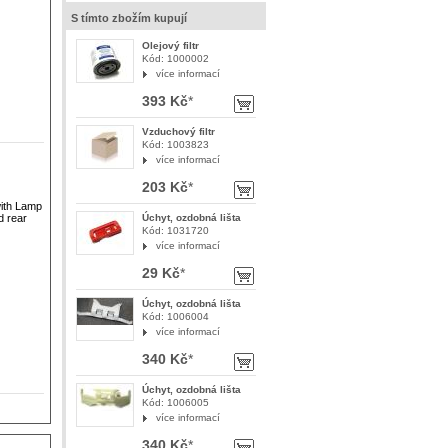
S tímto zbožím kupují
Olejový filtr
Kód: 1000002
více informací
393 Kč
*
Vzduchový filtr
Kód: 1003823
více informací
203 Kč
*
 with Lamp
Úchyt, ozdobná lišta
d rear
Kód: 1031720
více informací
29 Kč
*
Úchyt, ozdobná lišta
Kód: 1006004
více informací
340 Kč
*
Úchyt, ozdobná lišta
Kód: 1006005
více informací
340 Kč
*