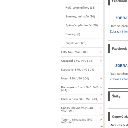
Facebook
Relé, akumulátory (13)
Senzory, snímače (30)
ZOBRA
Spínače, přepínače (28)
Data se přen
Zobrazit inf
Startéry (6)
Zapalování (25)
Facebook
Filtry S40, V40 (-04)
Chlazení S40, V40 (-04)
ZOBRA
Karoserie S40, V40 (-04)
Data se přen
Motor S40, V40 (-04)
Zobrazit inf
Podvozek + řízení S40, V40
(-04)
Štítky
Příslušenství S40, V40 (-04)
Spojky, převodovky S40,
V40 (-04)
Cenový al
Topení, klimatizace S40,
V40 (-04)
Rádi vás bud