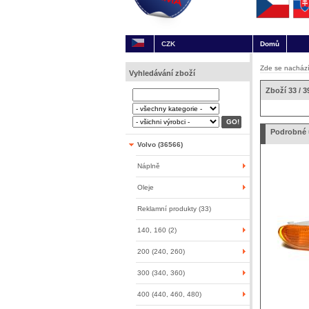
CZK
Domů
Zde se nachází
Vyhledávání zboží
Zboží 33 / 3
Podrobné 
Volvo (36566)
Náplně
Oleje
Reklamní produkty (33)
140, 160 (2)
200 (240, 260)
300 (340, 360)
400 (440, 460, 480)