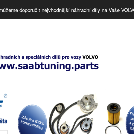
můžeme doporučit nejvhodnější náhradní díly na Vaše VOLV