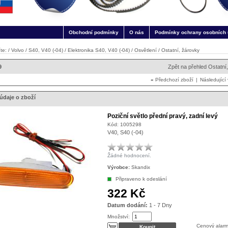
Obchodní podmínky
O nás
Podmínky ochrany osobních 
te: /
Volvo
/
S40, V40 (-04)
/
Elektronika S40, V40 (-04)
/
Osvětlení
/
Ostatní, žárovky
9
Zpět na přehled Ostatní
«
Předchozí zboží
|
Následující
údaje o zboží
Poziční světlo přední pravý, zadní levý
Kód:
1005298
V40, S40 (-04)
Žádné hodnocení.
Výrobce:
Skandix
Připraveno k odeslání
322 Kč
Datum dodání:
1 - 7 Dny
Množství:
Cenový alar