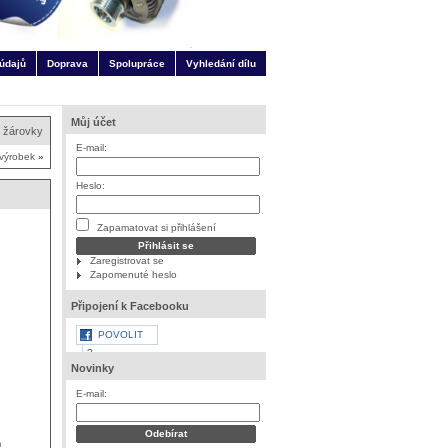
údajů
Doprava
Spolupráce
Vyhledání dílu
Můj účet
, žárovky
E-mail:
 výrobek
»
Heslo:
Zapamatovat si přihlášení
Zaregistrovat se
Zapomenuté heslo
Připojení k Facebooku
POVOLIT
?
Novinky
E-mail:
m