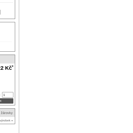
*
22 Kč
:
, žárovky
 výrobek
»