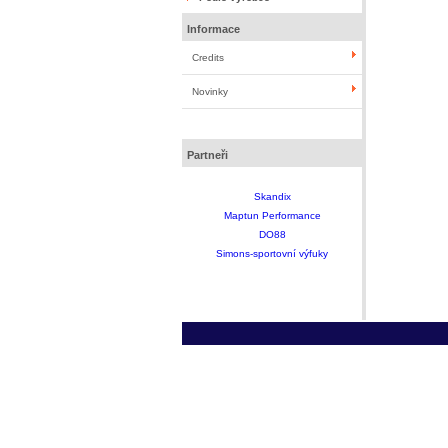
Informace
Credits
Novinky
Partneři
Skandix
Maptun Performance
DO88
Simons-sportovní výfuky