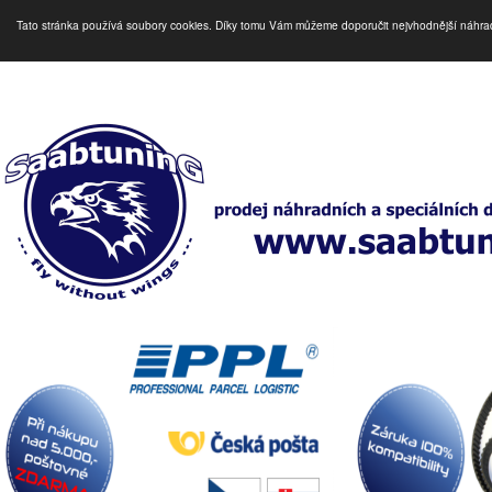
Tato stránka používá soubory cookies. Díky tomu Vám můžeme doporučit nejvhodnější náhra