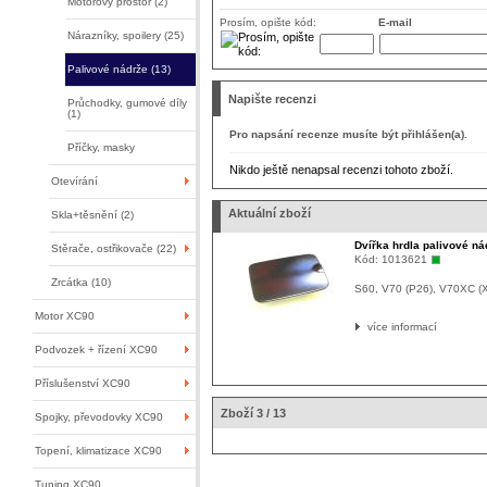
Motorový prostor (2)
Prosím, opište kód:
E-mail
Nárazníky, spoilery (25)
Palivové nádrže (13)
Napište recenzi
Průchodky, gumové díly
(1)
Pro napsání recenze musíte být přihlášen(a).
Příčky, masky
Nikdo ještě nenapsal recenzi tohoto zboží.
Otevírání
Aktuální zboží
Skla+těsnění (2)
Dvířka hrdla palivové ná
Stěrače, ostřikovače (22)
Kód:
1013621
Zrcátka (10)
S60, V70 (P26), V70XC (X
Motor XC90
více informací
Podvozek + řízení XC90
Příslušenství XC90
Zboží 3 / 13
Spojky, převodovky XC90
Topení, klimatizace XC90
Tuning XC90