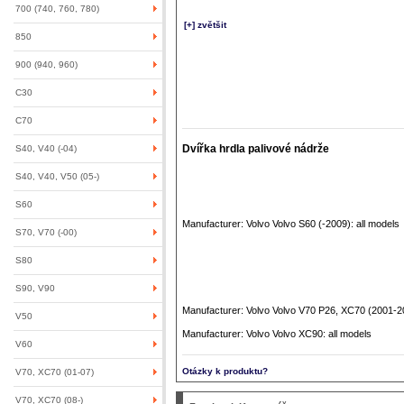
700 (740, 760, 780)
[+] zvětšit
850
900 (940, 960)
C30
C70
Dvířka hrdla palivové nádrže
S40, V40 (-04)
S40, V40, V50 (05-)
S60
Manufacturer: Volvo Volvo S60 (-2009): all models
S70, V70 (-00)
S80
S90, V90
Manufacturer: Volvo Volvo V70 P26, XC70 (2001-20
V50
Manufacturer: Volvo Volvo XC90: all models
V60
Otázky k produktu?
V70, XC70 (01-07)
V70, XC70 (08-)