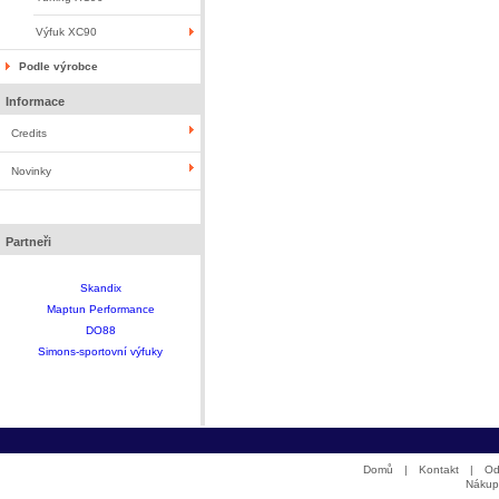
Výfuk XC90
Podle výrobce
Informace
Credits
Novinky
Partneři
Skandix
Maptun Performance
DO88
Simons-sportovní výfuky
Domů
|
Kontakt
|
Od
Nákup