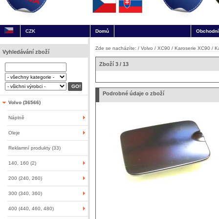
CZK
Domů
Obchodní
Zde se nacházíte: /
Volvo
/
XC90
/
Karoserie XC90
/
K
Vyhledávání zboží
Zboží 3 / 13
Podrobné údaje o zboží
Volvo (36566)
Náplně
Oleje
Reklamní produkty (33)
140, 160 (2)
200 (240, 260)
300 (340, 360)
400 (440, 460, 480)