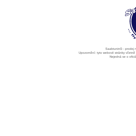
SaabtuninG - prodej
Upozornění: tyto webové stránky včetně
Nejedná se o ofic