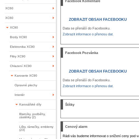
Facebook Komentáře
XC60
XC60
ZOBRAZIT OBSAH FACEBOOKU
XC90
Data se přenáší do Facebooku.
Zobrazit informace o přenosu dat.
Brzdy XC90
Elektronika XC90
Facebook Pozvánka
Filtry XC90
Chlazení XC90
ZOBRAZIT OBSAH FACEBOOKU
Karoserie XC90
Data se přenáší do Facebooku.
Opravné plechy
Zobrazit informace o přenosu dat.
Interiér
Karosářské díly
Štítky
Blatníky, podběhy,
zástěrky (2)
Cenový alarm
Lišty, rámečky, emblemy
(23)
Rádi vás budeme informovat o snížení ceny pod v