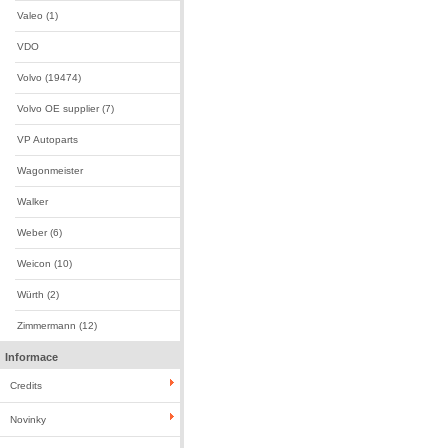
Valeo (1)
VDO
Volvo (19474)
Volvo OE supplier (7)
VP Autoparts
Wagonmeister
Walker
Weber (6)
Weicon (10)
Würth (2)
Zimmermann (12)
Informace
Credits
Novinky