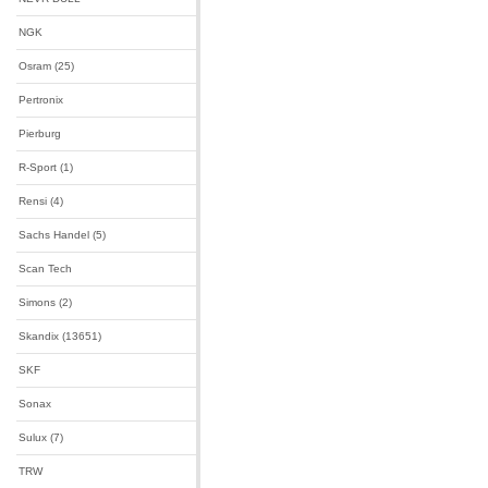
NGK
Osram (25)
Pertronix
Pierburg
R-Sport (1)
Rensi (4)
Sachs Handel (5)
Scan Tech
Simons (2)
Skandix (13651)
SKF
Sonax
Sulux (7)
TRW