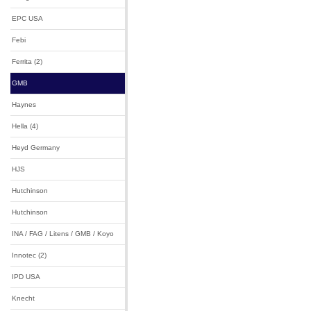
EPC USA
Febi
Ferrita (2)
GMB
Haynes
Hella (4)
Heyd Germany
HJS
Hutchinson
Hutchinson
INA / FAG / Litens / GMB / Koyo
Innotec (2)
IPD USA
Knecht