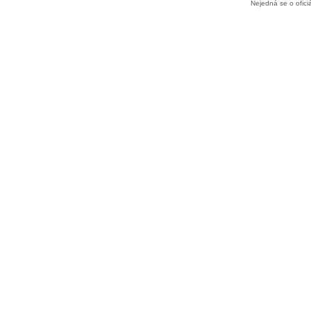
Nejedná se o ofic