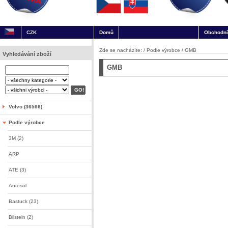
CZK
Domů
Obchodní
Zde se nacházíte: /
Podle výrobce
/
GMB
Vyhledávání zboží
GMB
Volvo (36566)
Podle výrobce
3M (2)
ARP
ATE (3)
Autosol
Bastuck (23)
Bilstein (2)