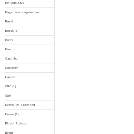
Blaupunkt (2)
Boge Dämpfungstechnik
Bosal
Bosch (2)
Bremi
Brunox
Caramba
Contitech
Cornett
CRC (1)
Ctek
Delphi / AP Lockheed
Denso (1)
Eibach Springs
Elring