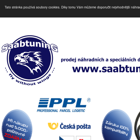
Tato stránka používá soubory cookies. Díky tomu Vám můžeme doporučit nejvhodnější náhra