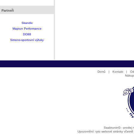
Partneři
Skandix
Maptun Performance
DO88
Simons-sportovní výfuky
Domů
|
Kontakt
|
Od
Nákup
SaabtuninG - prodej
Upozornění: tyto webové stránky včetně