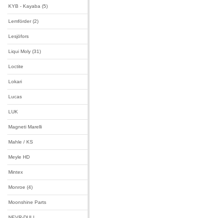
KYB - Kayaba (5)
Lemförder (2)
Lesjöfors
Liqui Moly (31)
Loctite
Lokari
Lucas
LUK
Magneti Marelli
Mahle / KS
Meyle HD
Mintex
Monroe (4)
Moonshine Parts
NEVR-DULL