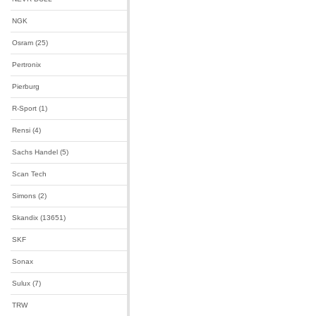
NGK
Osram (25)
Pertronix
Pierburg
R-Sport (1)
Rensi (4)
Sachs Handel (5)
Scan Tech
Simons (2)
Skandix (13651)
SKF
Sonax
Sulux (7)
TRW