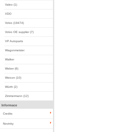
Valeo (1)
VDO
Volvo (19474)
Volvo OE supplier (7)
VP Autoparts
Wagonmeister
Walker
Weber (6)
Weicon (10)
Würth (2)
Zimmermann (12)
Informace
Credits
Novinky