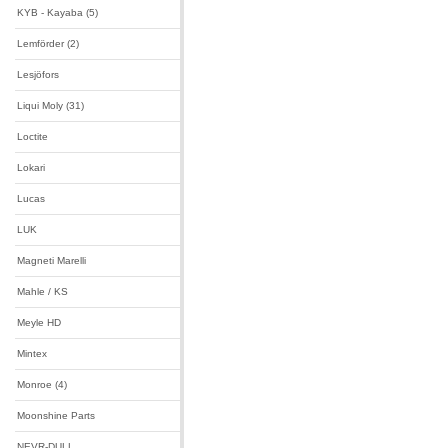
KYB - Kayaba (5)
Lemförder (2)
Lesjöfors
Liqui Moly (31)
Loctite
Lokari
Lucas
LUK
Magneti Marelli
Mahle / KS
Meyle HD
Mintex
Monroe (4)
Moonshine Parts
NEVR-DULL