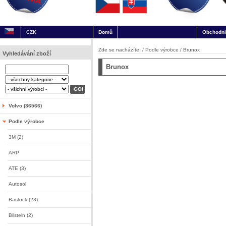
CZK
Domů
Obchodní
Zde se nacházíte: /
Podle výrobce
/
Brunox
Vyhledávání zboží
Brunox
Volvo (36566)
Podle výrobce
3M (2)
ARP
ATE (3)
Autosol
Bastuck (23)
Bilstein (2)