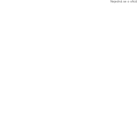
Nejedná se o ofic