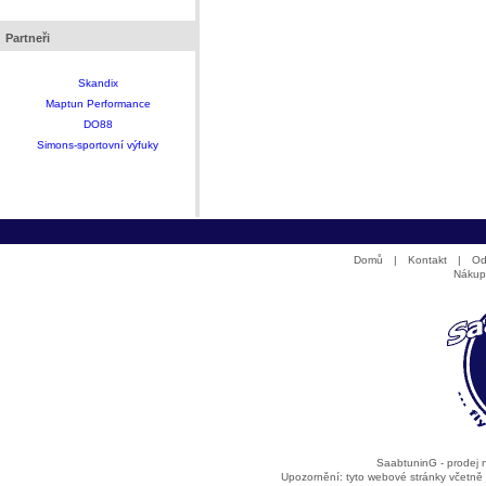
Partneři
Skandix
Maptun Performance
DO88
Simons-sportovní výfuky
Domů
|
Kontakt
|
Od
Nákup
SaabtuninG - prodej
Upozornění: tyto webové stránky včetně