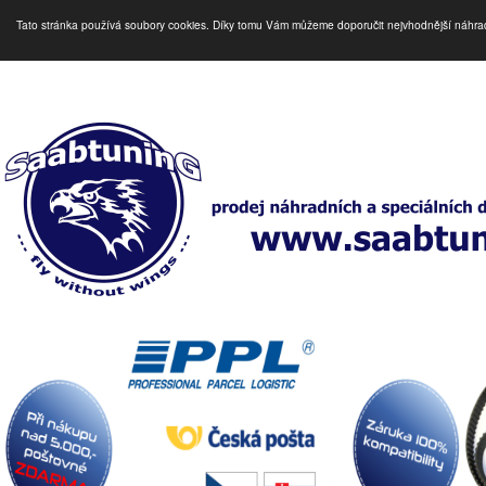
Tato stránka používá soubory cookies. Díky tomu Vám můžeme doporučit nejvhodnější náhra