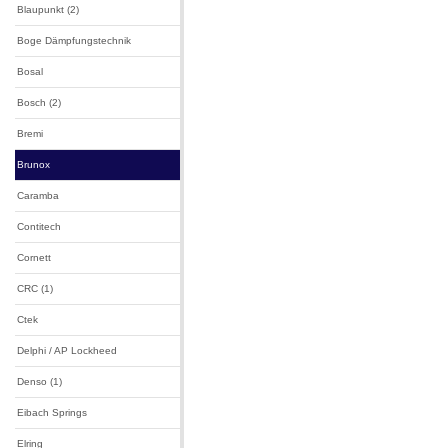
Blaupunkt (2)
Boge Dämpfungstechnik
Bosal
Bosch (2)
Bremi
Brunox
Caramba
Contitech
Cornett
CRC (1)
Ctek
Delphi / AP Lockheed
Denso (1)
Eibach Springs
Elring