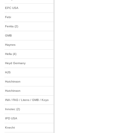
EPC USA
Febi
Ferrita (2)
GMB
Haynes
Hella (4)
Heyd Germany
HJS
Hutchinson
Hutchinson
INA / FAG / Litens / GMB / Koyo
Innotec (2)
IPD USA
Knecht