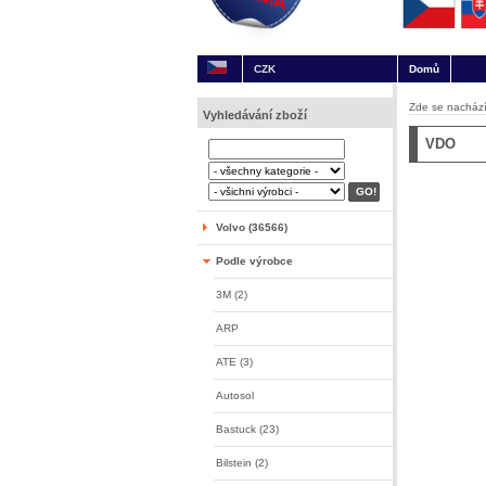
CZK
Domů
Zde se nachází
Vyhledávání zboží
VDO
Volvo (36566)
Podle výrobce
3M (2)
ARP
ATE (3)
Autosol
Bastuck (23)
Bilstein (2)