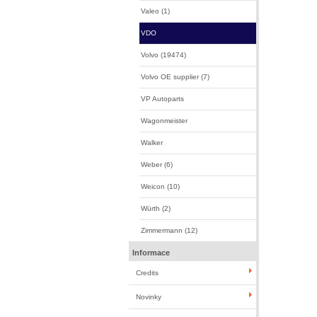
Valeo (1)
VDO
Volvo (19474)
Volvo OE supplier (7)
VP Autoparts
Wagonmeister
Walker
Weber (6)
Weicon (10)
Würth (2)
Zimmermann (12)
Informace
Credits
Novinky