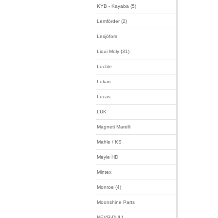
KYB - Kayaba (5)
Lemförder (2)
Lesjöfors
Liqui Moly (31)
Loctite
Lokari
Lucas
LUK
Magneti Marelli
Mahle / KS
Meyle HD
Mintex
Monroe (4)
Moonshine Parts
NEVR-DULL