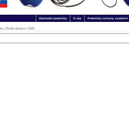
Obchodní podmínky
O nás
Podmínky ochrany osobních 
te: /
Podle výrobce
/
VDO