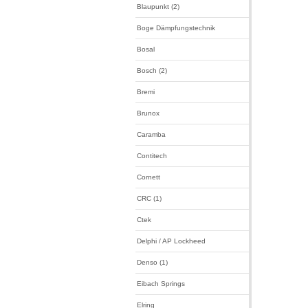
Blaupunkt (2)
Boge Dämpfungstechnik
Bosal
Bosch (2)
Bremi
Brunox
Caramba
Contitech
Cornett
CRC (1)
Ctek
Delphi / AP Lockheed
Denso (1)
Eibach Springs
Elring