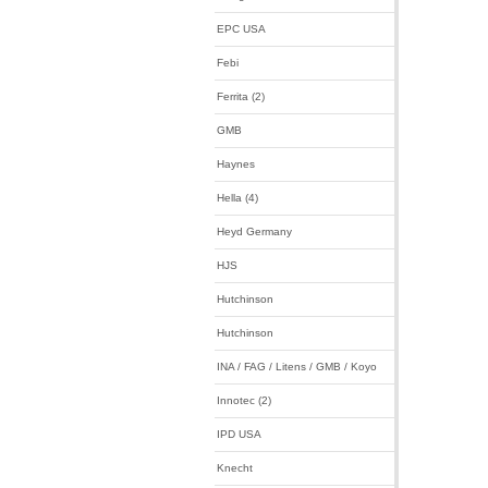
EPC USA
Febi
Ferrita (2)
GMB
Haynes
Hella (4)
Heyd Germany
HJS
Hutchinson
Hutchinson
INA / FAG / Litens / GMB / Koyo
Innotec (2)
IPD USA
Knecht