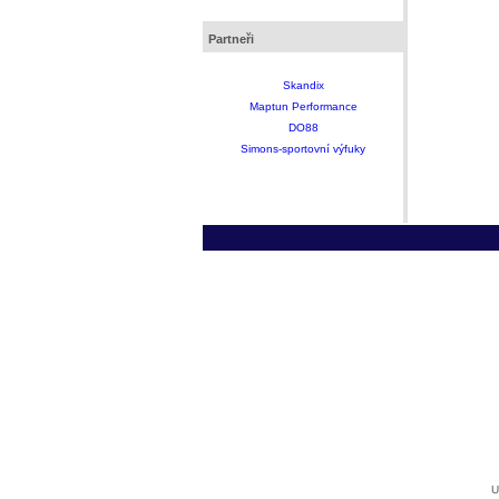
Partneři
Skandix
Maptun Performance
DO88
Simons-sportovní výfuky
U