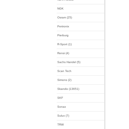
NGK
Osram (25)
Pertronix
Pierburg
R-Sport (1)
Rensi (4)
Sachs Handel (5)
Scan Tech
Simons (2)
Skandix (13651)
SKF
Sonax
Sulux (7)
TRW