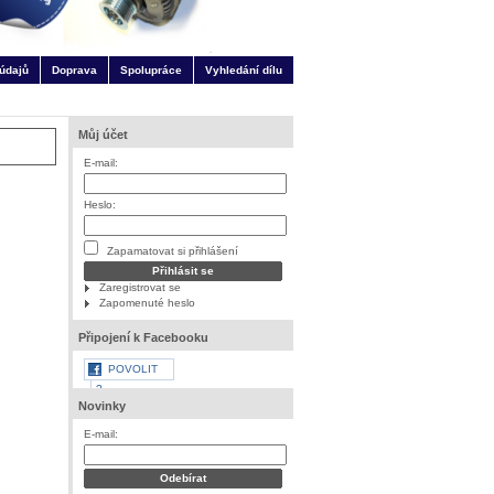
údajů
Doprava
Spolupráce
Vyhledání dílu
Můj účet
E-mail:
Heslo:
Zapamatovat si přihlášení
Zaregistrovat se
Zapomenuté heslo
Připojení k Facebooku
POVOLIT
?
Novinky
E-mail: