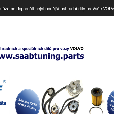
můžeme doporučit nejvhodnější náhradní díly na Vaše VOLV