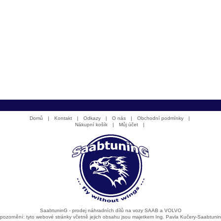
Domů
|
Kontakt
|
Odkazy
|
O nás
|
Obchodní podmínky
|
Nákupní košík
|
Můj účet
|
SaabtuninG - prodej náhradních dílů na vozy SAAB a VOLVO
pozornění: tyto webové stránky včetně jejich obsahu jsou majetkem Ing. Pavla Kučery-Saabtuni