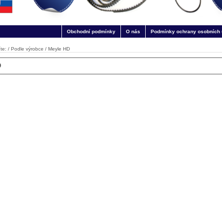
Obchodní podmínky
O nás
Podmínky ochrany osobních 
te: /
Podle výrobce
/
Meyle HD
D