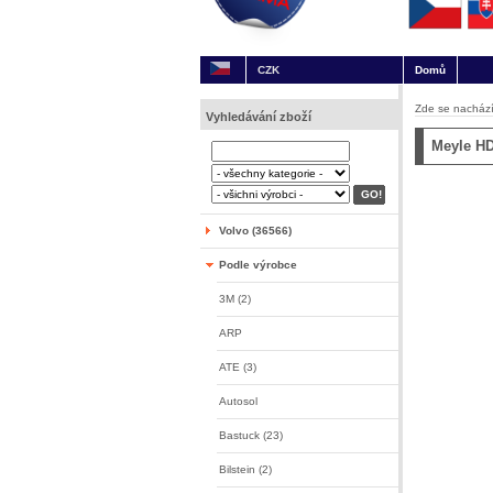
CZK
Domů
Zde se nachází
Vyhledávání zboží
Meyle H
Volvo (36566)
Podle výrobce
3M (2)
ARP
ATE (3)
Autosol
Bastuck (23)
Bilstein (2)