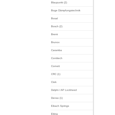
Blaupunkt (2)
Boge Dämpfungstechnik
Bosal
Bosch (2)
Bremi
Brunox
Caramba
Contitech
Cornett
CRC (1)
Ctek
Delphi / AP Lockheed
Denso (1)
Eibach Springs
Elring