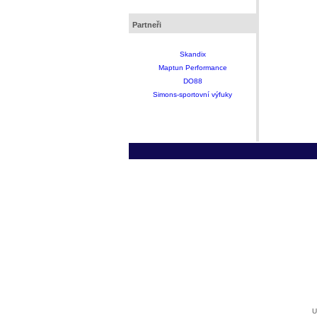
Partneři
Skandix
Maptun Performance
DO88
Simons-sportovní výfuky
U