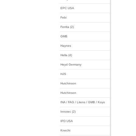
EPC USA
Febi
Ferrita (2)
GMB
Haynes
Hella (4)
Heyd Germany
HJS
Hutchinson
Hutchinson
INA / FAG / Litens / GMB / Koyo
Innotec (2)
IPD USA
Knecht