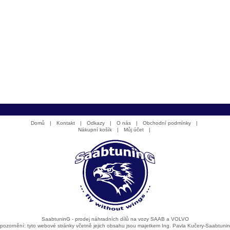
Domů
|
Kontakt
|
Odkazy
|
O nás
|
Obchodní podmínky
|
Nákupní košík
|
Můj účet
|
SaabtuninG - prodej náhradních dílů na vozy SAAB a VOLVO
pozornění: tyto webové stránky včetně jejich obsahu jsou majetkem Ing. Pavla Kučery-Saabtuni