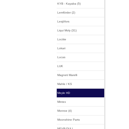
KYB - Kayaba (5)
Lemförder (2)
Lesjöfors
Liqui Moly (31)
Loctite
Lokari
Lucas
LUK
Magneti Marelli
Mahle / KS
Meyle HD
Mintex
Monroe (4)
Moonshine Parts
NEVR-DULL