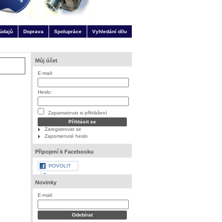
údajů
Doprava
Spolupráce
Vyhledání dílu
Můj účet
E-mail:
Heslo:
Zapamatovat si přihlášení
Zaregistrovat se
Zapomenuté heslo
Připojení k Facebooku
POVOLIT
?
Novinky
E-mail: