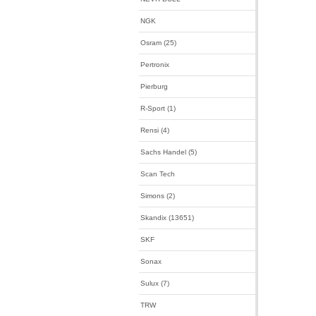
NGK
Osram (25)
Pertronix
Pierburg
R-Sport (1)
Rensi (4)
Sachs Handel (5)
Scan Tech
Simons (2)
Skandix (13651)
SKF
Sonax
Sulux (7)
TRW