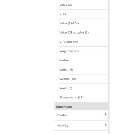
Valeo (1)
VDO
Volvo (19474)
Volvo OE supplier (7)
VP Autoparts
Wagonmeister
Walker
Weber (6)
Weicon (10)
Würth (2)
Zimmermann (12)
Informace
Credits
Novinky