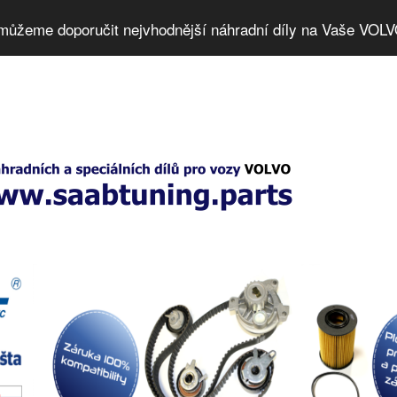
můžeme doporučit nejvhodnější náhradní díly na Vaše VOLV