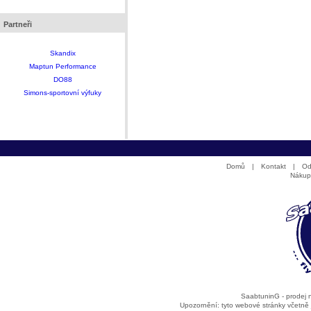
Partneři
Skandix
Maptun Performance
DO88
Simons-sportovní výfuky
Domů
|
Kontakt
|
Od
Nákup
SaabtuninG - prodej
Upozornění: tyto webové stránky včetně