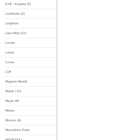
KYB - Kayaba (5)
Lemförder (2)
Lesjöfors
Liqui Moly (31)
Loctite
Lokari
Lucas
LUK
Magneti Marelli
Mahle / KS
Meyle HD
Mintex
Monroe (4)
Moonshine Parts
NEVR-DULL