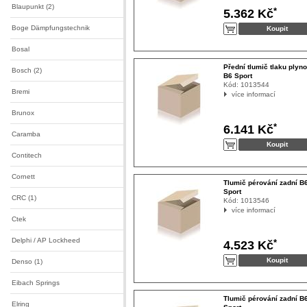
Blaupunkt (2)
*
5.362 Kč
Boge Dämpfungstechnik
Bosal
Přední tlumič tlaku plyn
Bosch (2)
B6 Sport
Kód:
1013544
Bremi
více informací
Brunox
*
6.141 Kč
Caramba
Contitech
Cornett
Tlumič pérování zadní B
Sport
CRC (1)
Kód:
1013546
více informací
Ctek
Delphi / AP Lockheed
*
4.523 Kč
Denso (1)
Eibach Springs
Tlumič pérování zadní B
Elring