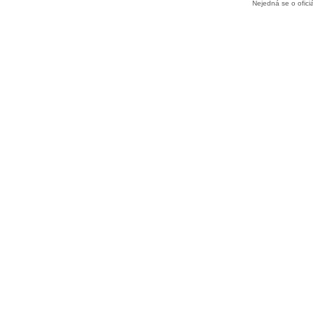
Nejedná se o ofic