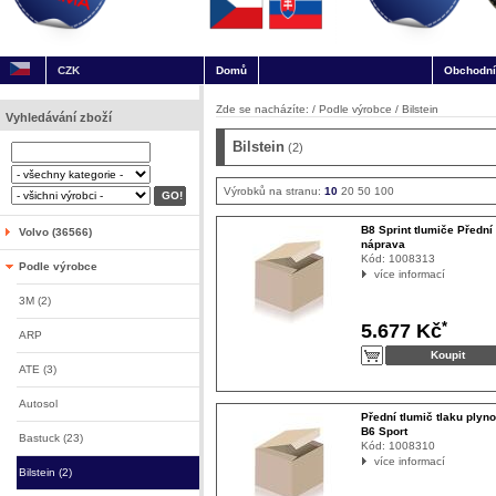
CZK
Domů
Obchodní
Zde se nacházíte: /
Podle výrobce
/
Bilstein
Vyhledávání zboží
Bilstein
(2)
Výrobků na stranu:
10
20
50
100
B8 Sprint tlumiče Přední
Volvo (36566)
náprava
Kód:
1008313
Podle výrobce
více informací
3M (2)
*
5.677 Kč
ARP
ATE (3)
Autosol
Přední tlumič tlaku plyn
B6 Sport
Bastuck (23)
Kód:
1008310
více informací
Bilstein (2)