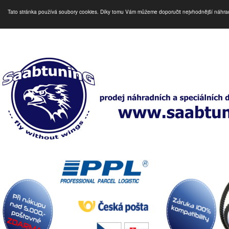
Tato stránka používá soubory cookies. Díky tomu Vám můžeme doporučit nejvhodnější náhra