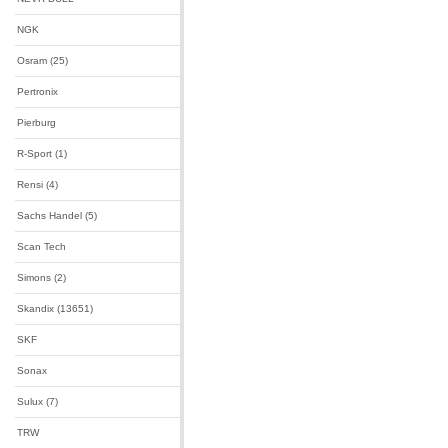
NGK
Osram (25)
Pertronix
Pierburg
R-Sport (1)
Rensi (4)
Sachs Handel (5)
Scan Tech
Simons (2)
Skandix (13651)
SKF
Sonax
Sulux (7)
TRW