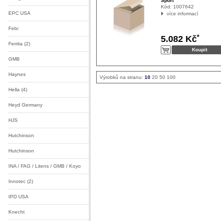
Sport
Kód:
1007642
EPC USA
více informací
Febi
*
5.082 Kč
Ferrita (2)
GMB
Haynes
Výrobků na stranu:
10
20
50
100
Hella (4)
Heyd Germany
HJS
Hutchinson
Hutchinson
INA / FAG / Litens / GMB / Koyo
Innotec (2)
IPD USA
Knecht