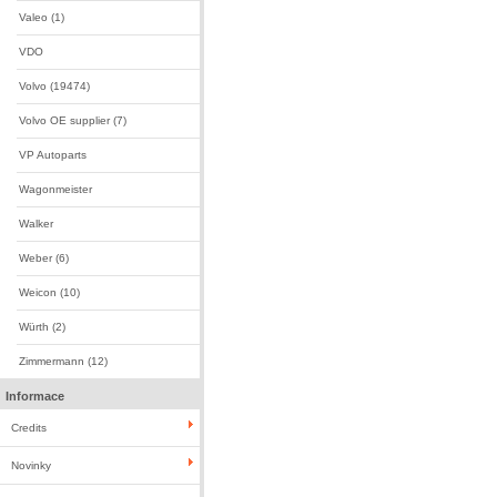
Valeo (1)
VDO
Volvo (19474)
Volvo OE supplier (7)
VP Autoparts
Wagonmeister
Walker
Weber (6)
Weicon (10)
Würth (2)
Zimmermann (12)
Informace
Credits
Novinky